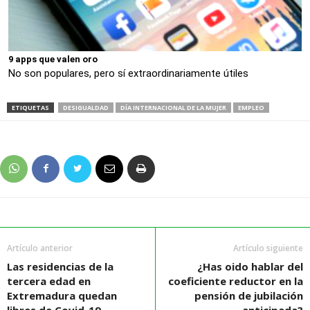
9 apps que valen oro
No son populares, pero sí extraordinariamente útiles
ETIQUETAS
DESIGUALDAD
DÍA INTERNACIONAL DE LA MUJER
EMPLEO
Artículo anterior
Artículo siguiente
Las residencias de la
¿Has oido hablar del
tercera edad en
coeficiente reductor en la
Extremadura quedan
pensión de jubilación
libres de Covid-19
anticipada?