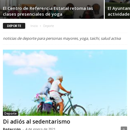
El Centro de Referencia Estatal retoma las
El Ayunta
clases presenciales de yoga
actividades
DEPORTE
Inicio
Deporte
noticias de deporte para personas mayores, yoga, taichi, salud activa
Deporte
Di adiós al sedentarismo
Redacción
-
4 de enero de 2021
0