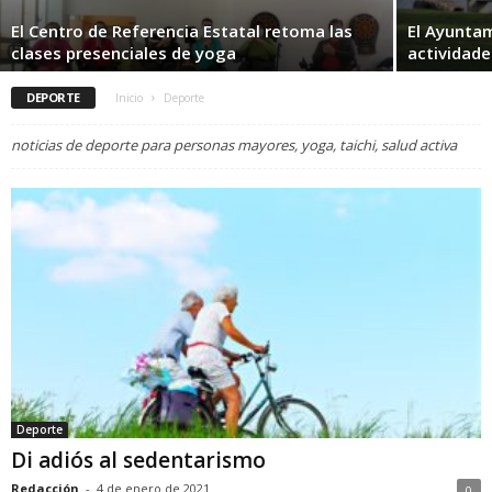
El Centro de Referencia Estatal retoma las
El Ayunta
clases presenciales de yoga
actividades
DEPORTE
Inicio
Deporte
noticias de deporte para personas mayores, yoga, taichi, salud activa
Deporte
Di adiós al sedentarismo
Redacción
-
4 de enero de 2021
0