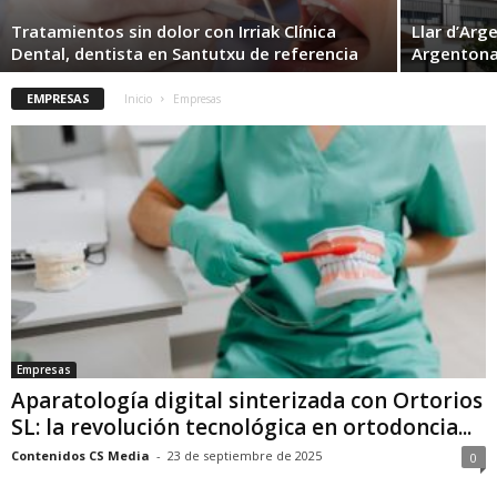
Tratamientos sin dolor con Irriak Clínica
Llar d’Arg
Dental, dentista en Santutxu de referencia
Argentona 
EMPRESAS
Inicio
Empresas
Empresas
Aparatología digital sinterizada con Ortorios
SL: la revolución tecnológica en ortodoncia...
Contenidos CS Media
-
23 de septiembre de 2025
0