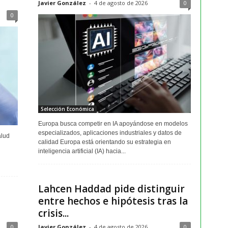
Javier González
-
4 de agosto de 2026
0
0
Selección Económica
Europa busca competir en IA apoyándose en modelos
especializados, aplicaciones industriales y datos de
alud
calidad Europa está orientando su estrategia en
inteligencia artificial (IA) hacia...
Lahcen Haddad pide distinguir
entre hechos e hipótesis tras la
crisis...
0
Javier González
-
4 de agosto de 2026
0