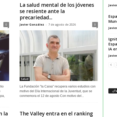
La salud mental de los jóvenes
Javie
se resiente ante la
Espa
precariedad...
Mund
0
Javier González
-
7 de agosto de 2026
0
Javie
Igni
Espa
IA en
Javie
Salud
lio
La Fundación ”la Caixa” recupera varios estudios con
¿Te
e
motivo del Día Internacional de la Juventud, que se
opa,
conmemora el 12 de agosto Con motivo del...
 la
The Valley entra en el ranking