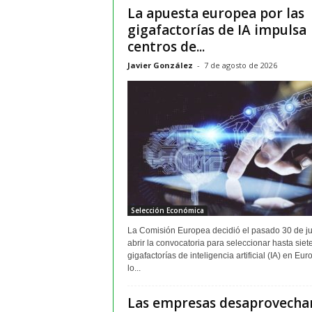
La apuesta europea por las
m
gigafactorías de IA impulsa
a
y
centros de...
o
Javier González
-
7 de agosto de 2026
r
e
s
Selección Económica
La Comisión Europea decidió el pasado 30 de ju
abrir la convocatoria para seleccionar hasta siet
gigafactorías de inteligencia artificial (IA) en Eur
lo...
Las empresas desaprovechan