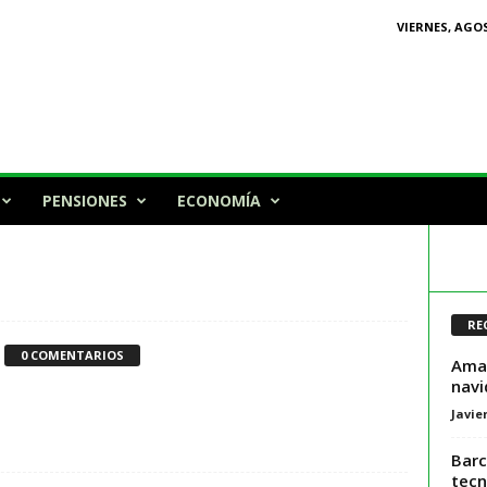
VIERNES, AGOS
PENSIONES
ECONOMÍA
RE
0 COMENTARIOS
Amaz
navi
Javie
Barc
tecn