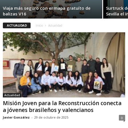
Viaja más seguro con el mapa gratuíto de
Surtruck 
balizas V16
Sevilla el 
ACTUALIDAD
Inicio
Actualidad
Actualidad
Misión Joven para la Reconstrucción conecta
a jóvenes brasileños y valencianos
Javier González
-
29 de octubre de 2025
0