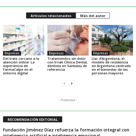
Artículos relacionados
Más del autor
Empresas
Empresas
Empresas
Del trato cercano a la
Tratamientos sin dolor
Llar d’Argentona, el
atención online: La
con Irriak Clínica Dental,
modelo de residencia
experiencia de
dentista en Santutxu de
en Argentona centrado
FarmaCalpe en el
referencia
en el bienestar de las
entorno digital
personas mayores
- Publicidad -
RECOMENDACIÓN EDITORIAL
Fundación Jiménez Díaz refuerza la formación integral con
inteligencia artificial e inteligencia emocional