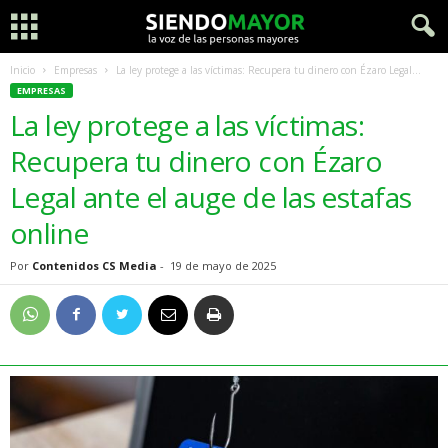
Inicio
Empresas
La ley protege a las víctimas: Recupera tu dinero con Ézaro Legal...
EMPRESAS
La ley protege a las víctimas:
Recupera tu dinero con Ézaro
Legal ante el auge de las estafas
online
Por
Contenidos CS Media
-
19 de mayo de 2025