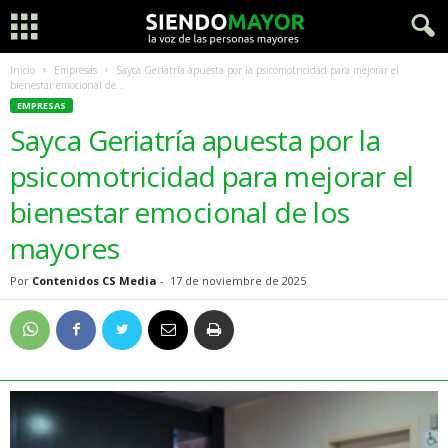
Inicio
Empresas
Sayca Geriatría apuesta por la psicomotricidad para mejorar el
bienestar emocional de...
EMPRESAS
Sayca Geriatría apuesta por la
psicomotricidad para mejorar el
bienestar emocional de los
mayores
Por
Contenidos CS Media
-
17 de noviembre de 2025