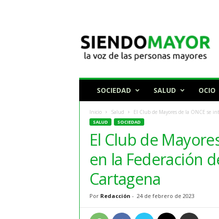
N
o
t
i
c
i
a
SOCIEDAD
SALUD
OCIO
s
p
Inicio
Salud
El Club de Mayores de la ONCE se inte
a
SALUD
SOCIEDAD
r
El Club de Mayores
a
p
en la Federación 
e
r
Cartagena
s
o
Por
Redacción
-
24 de febrero de 2023
n
a
s