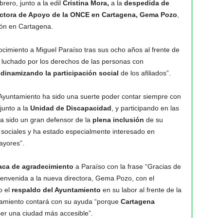
rero, junto a la edil
Cristina Mora,
a la
despedida de
rectora de Apoyo de la ONCE en Cartagena, Gema Pozo
,
ción en Cartagena.
cimiento a Miguel Paraíso tras sus ocho años al frente de
a luchado por los derechos de las personas con
,
dinamizando la participación social
de los afiliados”.
Ayuntamiento ha sido una suerte poder contar siempre con
junto a la
Unidad de Discapacidad
, y participando en las
Ha sido un gran defensor de la
plena inclusión
de su
 sociales y ha estado especialmente interesado en
mayores”.
aca de agradecimiento
a Paraíso con la frase “Gracias de
 bienvenida a la nueva directora, Gema Pozo, con el
o el
respaldo del Ayuntamiento
en su labor al frente de la
ntamiento contará con su ayuda “porque
Cartagena
er una ciudad más accesible”.