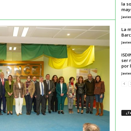
la s
may
Javie
La m
Barc
Javie
ISDI
ser 
por 
Javie
¿Te