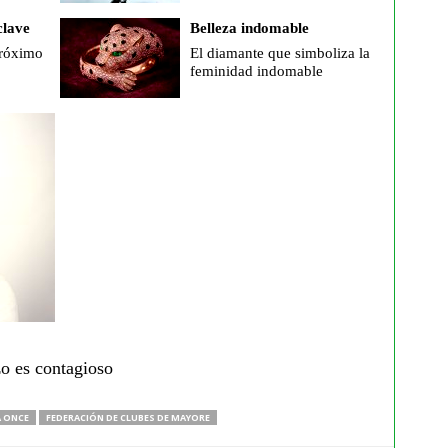
clave
Belleza indomable
próximo
El diamante que simboliza la
feminidad indomable
zo es contagioso
A ONCE
FEDERACIÓN DE CLUBES DE MAYORE