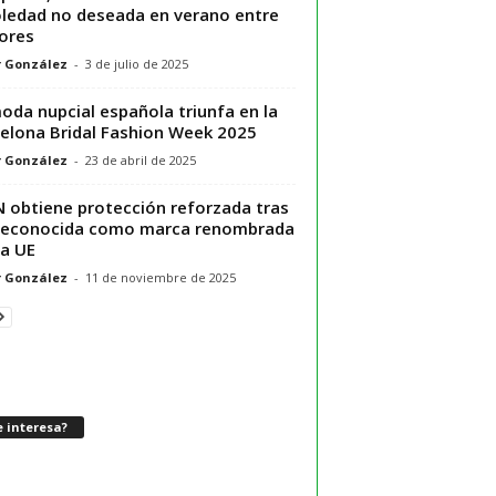
oledad no deseada en verano entre
ores
r González
-
3 de julio de 2025
oda nupcial española triunfa en la
elona Bridal Fashion Week 2025
r González
-
23 de abril de 2025
N obtiene protección reforzada tras
reconocida como marca renombrada
la UE
r González
-
11 de noviembre de 2025
 interesa?