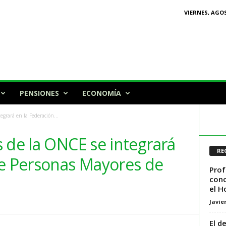
VIERNES, AGOS
PENSIONES
ECONOMÍA
grará en la Federación...
 de la ONCE se integrará
RE
de Personas Mayores de
Prof
cono
el H
Javie
El d