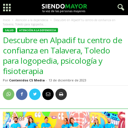
Inicio
Atención a la dependecia
Descubre en Alpadif tu centro de confianza en
Talavera, Toledo para logopedia,...
SALUD
ATENCIÓN A LA DEPENDECIA
Descubre en Alpadif tu centro de
confianza en Talavera, Toledo
para logopedia, psicología y
fisioterapia
Por
Contenidos CS Media
-
13 de diciembre de 2023