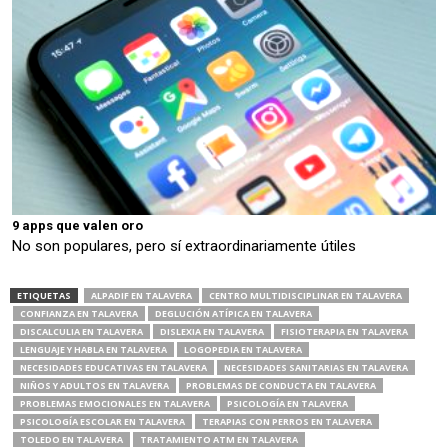
9 apps que valen oro
No son populares, pero sí extraordinariamente útiles
ETIQUETAS
ALPADIF EN TALAVERA
CENTRO MULTIDISCIPLINAR EN TALAVERA
CONFIANZA EN TALAVERA
DEGLUCIÓN ATÍPICA EN TALAVERA
DISCALCULIA EN TALAVERA
DISLEXIA EN TALAVERA
FISIOTERAPIA EN TALAVERA
LENGUAJE Y HABLA EN TALAVERA
LOGOPEDIA EN TALAVERA
NECESIDADES EDUCATIVAS EN TALAVERA
NECESIDADES SANITARIAS EN TALAVERA
NIÑOS Y ADULTOS EN TALAVERA
PROBLEMAS DE CONDUCTA EN TALAVERA
PROBLEMAS EMOCIONALES EN TALAVERA
PSICOLOGÍA EN TALAVERA
PSICOLOGÍA ESCOLAR EN TALAVERA
TERAPIAS CON PERROS EN TALAVERA
TOLEDO EN TALAVERA
TRATAMIENTO ATM EN TALAVERA