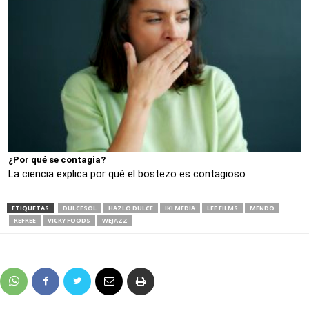
¿Por qué se contagia?
La ciencia explica por qué el bostezo es contagioso
ETIQUETAS
DULCESOL
HAZLO DULCE
IKI MEDIA
LEE FILMS
MENDO
REFREE
VICKY FOODS
WEJAZZ