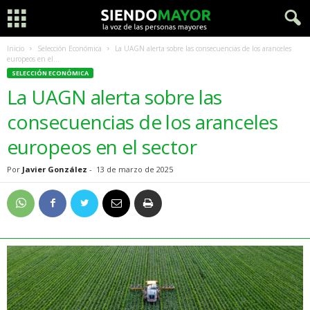
Inicio
Selección Económica
La UAGN alerta sobre las consecuencias de los aranceles
europeos en el...
SELECCIÓN ECONÓMICA
La UAGN alerta sobre las
consecuencias de los aranceles
europeos en el sector
Por
Javier González
-
13 de marzo de 2025