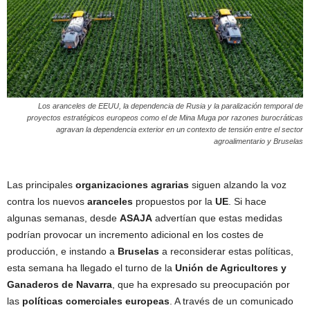
Los aranceles de EEUU, la dependencia de Rusia y la paralización temporal de
proyectos estratégicos europeos como el de Mina Muga por razones burocráticas
agravan la dependencia exterior en un contexto de tensión entre el sector
agroalimentario y Bruselas
Las principales
organizaciones agrarias
siguen alzando la voz
contra los nuevos
aranceles
propuestos por la
UE
. Si hace
algunas semanas, desde
ASAJA
advertían que estas medidas
podrían provocar un incremento adicional en los costes de
producción, e instando a
Bruselas
a reconsiderar estas políticas,
esta semana ha llegado el turno de la
Unión de Agricultores y
Ganaderos de Navarra
, que ha expresado su preocupación por
las
políticas comerciales europeas
. A través de un comunicado