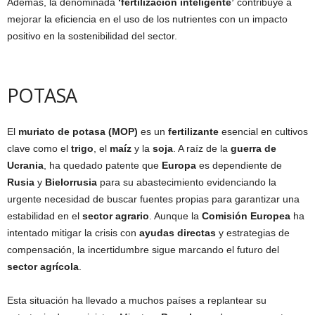
Además, la denominada
‘fertilización inteligente’
contribuye a
mejorar la eficiencia en el uso de los nutrientes con un impacto
positivo en la sostenibilidad del sector.
POTASA
El
muriato de potasa (MOP)
es un
fertilizante
esencial en cultivos
clave como el
trigo
, el
maíz
y la
soja
. A raíz de la
guerra de
Ucrania
, ha quedado patente que
Europa
es dependiente de
Rusia
y
Bielorrusia
para su abastecimiento evidenciando la
urgente necesidad de buscar fuentes propias para garantizar una
estabilidad en el
sector agrario
. Aunque la
Comisión Europea
ha
intentado mitigar la crisis con
ayudas directas
y estrategias de
compensación, la incertidumbre sigue marcando el futuro del
sector agrícola
.
Esta situación ha llevado a muchos países a replantear su