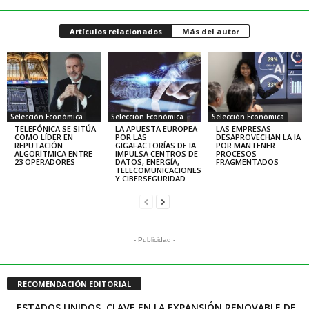
Artículos relacionados
Más del autor
Selección Económica
Selección Económica
Selección Económica
TELEFÓNICA SE SITÚA
LA APUESTA EUROPEA
LAS EMPRESAS
COMO LÍDER EN
POR LAS
DESAPROVECHAN LA IA
REPUTACIÓN
GIGAFACTORÍAS DE IA
POR MANTENER
ALGORÍTMICA ENTRE
IMPULSA CENTROS DE
PROCESOS
23 OPERADORES
DATOS, ENERGÍA,
FRAGMENTADOS
TELECOMUNICACIONES
Y CIBERSEGURIDAD
- Publicidad -
RECOMENDACIÓN EDITORIAL
ESTADOS UNIDOS, CLAVE EN LA EXPANSIÓN RENOVABLE DE