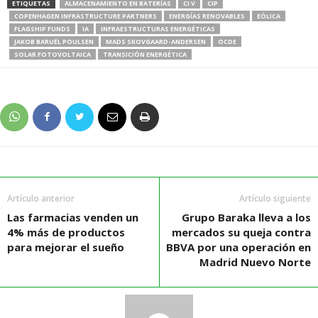
ETIQUETAS
ALMACENAMIENTO EN BATERÍAS
CI V
CIP
COPENHAGEN INFRASTRUCTURE PARTNERS
ENERGÍAS RENOVABLES
EÓLICA
FLAGSHIP FUNDS
IA
INFRAESTRUCTURAS ENERGÉTICAS
JAKOB BARUËL POULSEN
MADS SKOVGAARD-ANDERSEN
OCDE
SOLAR FOTOVOLTAICA
TRANSICIÓN ENERGÉTICA
Artículo anterior
Artículo siguiente
Las farmacias venden un
Grupo Baraka lleva a los
4% más de productos
mercados su queja contra
para mejorar el sueño
BBVA por una operación en
Madrid Nuevo Norte