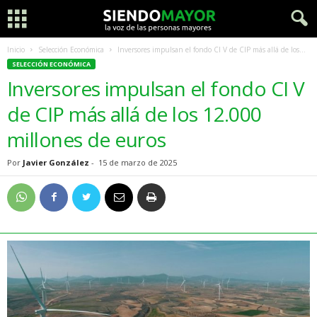
Inicio
Selección Económica
Inversores impulsan el fondo CI V de CIP más allá de los...
SELECCIÓN ECONÓMICA
Inversores impulsan el fondo CI V
de CIP más allá de los 12.000
millones de euros
Por
Javier González
-
15 de marzo de 2025