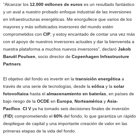
“Alcanzar los
12.000 millones de euros
es un resultado fantástico
y un aval a nuestro probado enfoque industrial de las inversiones
en infraestructuras energéticas. Me enorgullece que varios de los
mayores y más sofisticados inversores del mundo estén
comprometidos con
CIP
, y estoy encantado de contar una vez más
con el apoyo de nuestros inversores actuales y dar la bienvenida a
nuestra plataforma a muchos nuevos inversores”, declaró
Jakob
Baruël Poulsen
, socio director de
Copenhagen Infrastructure
Partners
.
El objetivo del fondo es invertir en la
transición energética
a
través de una serie de tecnologías, desde la
eólica
y la
solar
fotovoltaica
hasta el
almacenamiento en baterías
, en países de
bajo riesgo de la
OCDE
en
Europa
,
Norteamérica
y
Asia-
Pacífico
.
CI V
ya ha tomado seis decisiones finales de inversión
(
FID
) comprometiendo el
60%
del fondo, lo que garantiza un rápido
despliegue de capital y una importante creación de valor en las
primeras etapas de la vida del fondo.