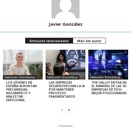
Javier González
Artículos relacionados
Más del autor
Selección Económica
Selección Económica
Selección Económica
LOS JÓVENES EN
LAS EMPRESAS
THE VALLEY ENTRA EN
ESPAÑA AFRONTAN
DESAPROVECHAN LA IA
EL RANKING DE LAS 50
PRECARIEDAD,
POR MANTENER
EMPRESAS EDTECH
AISLAMIENTO Y
PROCESOS
MEJOR POSICIONADAS
MALESTAR
FRAGMENTADOS
EMOCIONAL
- Publicidad -