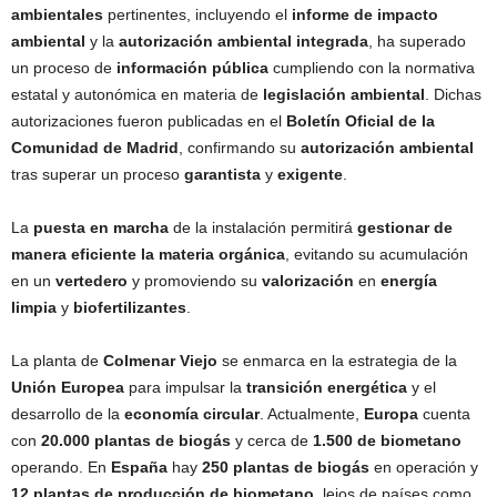
ambientales
pertinentes, incluyendo el
informe de impacto
ambiental
y la
autorización ambiental integrada
, ha superado
un proceso de
información pública
cumpliendo con la normativa
estatal y autonómica en materia de
legislación ambiental
. Dichas
autorizaciones fueron publicadas en el
Boletín Oficial de la
Comunidad de Madrid
, confirmando su
autorización ambiental
tras superar un proceso
garantista
y
exigente
.
La
puesta en marcha
de la instalación permitirá
gestionar de
manera eficiente la materia orgánica
, evitando su acumulación
en un
vertedero
y promoviendo su
valorización
en
energía
limpia
y
biofertilizantes
.
La planta de
Colmenar Viejo
se enmarca en la estrategia de la
Unión Europea
para impulsar la
transición energética
y el
desarrollo de la
economía circular
. Actualmente,
Europa
cuenta
con
20.000 plantas de biogás
y cerca de
1.500 de biometano
operando. En
España
hay
250 plantas de biogás
en operación y
12 plantas de producción de biometano
, lejos de países como