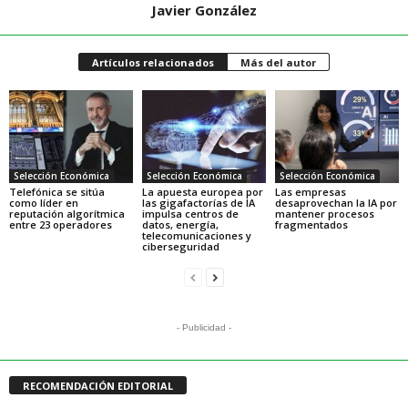
Javier González
Artículos relacionados
Más del autor
Selección Económica
Selección Económica
Selección Económica
Telefónica se sitúa
La apuesta europea por
Las empresas
como líder en
las gigafactorías de IA
desaprovechan la IA por
reputación algorítmica
impulsa centros de
mantener procesos
entre 23 operadores
datos, energía,
fragmentados
telecomunicaciones y
ciberseguridad
- Publicidad -
RECOMENDACIÓN EDITORIAL