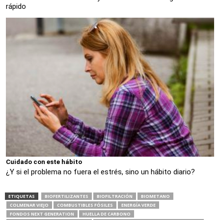
rápido
Cuidado con este hábito
¿Y si el problema no fuera el estrés, sino un hábito diario?
ETIQUETAS
BIOFERTILIZANTES
BIOFILTRACIÓN
BIOMETANO
COLMENAR VIEJO
COMBUSTIBLES FÓSILES
ENERGÍA VERDE
FONDOS NEXT GENERATION
HUELLA DE CARBONO