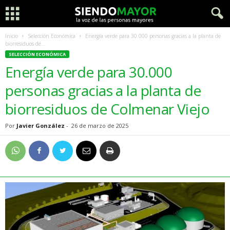
Inicio
Selección Económica
Energía verde para 30.000 personas gracias a la planta de
biorresiduos de...
SELECCIÓN ECONÓMICA
Energía verde para 30.000
personas gracias a la planta de
biorresiduos de Colmenar Viejo
Por
Javier González
-
26 de marzo de 2025