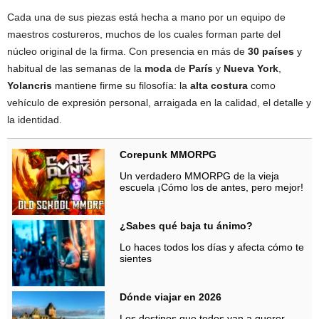
Cada una de sus piezas está hecha a mano por un equipo de
maestros costureros, muchos de los cuales forman parte del
núcleo original de la firma. Con presencia en más de
30 países
y
habitual de las semanas de la
moda
de
París
y
Nueva York
,
Yolancris
mantiene firme su filosofía: la
alta costura
como
vehículo de expresión personal, arraigada en la calidad, el detalle y
la identidad.
Corepunk MMORPG
Un verdadero MMORPG de la vieja
escuela ¡Cómo los de antes, pero mejor!
¿Sabes qué baja tu ánimo?
Lo haces todos los días y afecta cómo te
sientes
Dónde viajar en 2026
Los destinos que todos van a querer