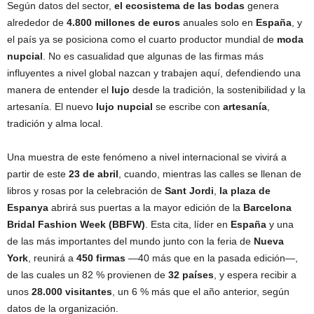
Según datos del sector,
el ecosistema de las bodas
genera
alrededor de
4.800 millones de euros
anuales solo en
España
, y
el país ya se posiciona como el cuarto productor mundial de
moda
nupcial
. No es casualidad que algunas de las firmas más
influyentes a nivel global nazcan y trabajen aquí, defendiendo una
manera de entender el
lujo
desde la tradición, la sostenibilidad y la
artesanía. El nuevo
lujo nupcial
se escribe con
artesanía
,
tradición y alma local.
Una muestra de este fenómeno a nivel internacional se vivirá a
partir de este
23 de abril
, cuando, mientras las calles se llenan de
libros y rosas por la celebración de
Sant Jordi
,
la plaza de
Espanya
abrirá sus puertas a la mayor edición de la
Barcelona
Bridal Fashion Week (BBFW)
. Esta cita, líder en
España
y una
de las más importantes del mundo junto con la feria de
Nueva
York
, reunirá a
450 firmas
—40 más que en la pasada edición—,
de las cuales un 82 % provienen de
32 países
, y espera recibir a
unos
28.000 visitantes
, un 6 % más que el año anterior, según
datos de la organización.