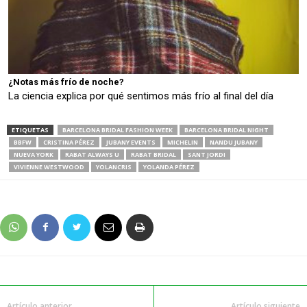
¿Notas más frío de noche?
La ciencia explica por qué sentimos más frío al final del día
ETIQUETAS
BARCELONA BRIDAL FASHION WEEK
BARCELONA BRIDAL NIGHT
BBFW
CRISTINA PÉREZ
JUBANY EVENTS
MICHELIN
NANDU JUBANY
NUEVA YORK
RABAT ALWAYS U
RABAT BRIDAL
SANT JORDI
VIVIENNE WESTWOOD
YOLANCRIS
YOLANDA PÉREZ
Artículo anterior
Artículo siguiente