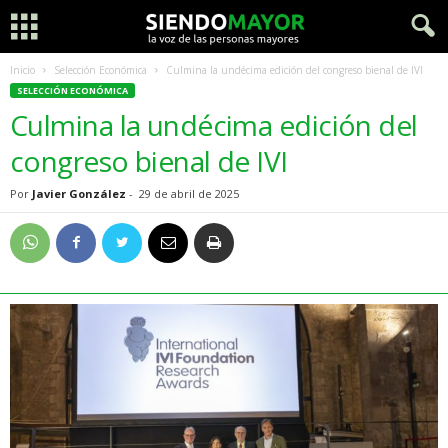
Inicio
Selección Económica
Culmina la undécima edición del congreso bienal de IVI
SELECCIÓN ECONÓMICA
Culmina la undécima edición del
congreso bienal de IVI
Por
Javier González
-
29 de abril de 2025