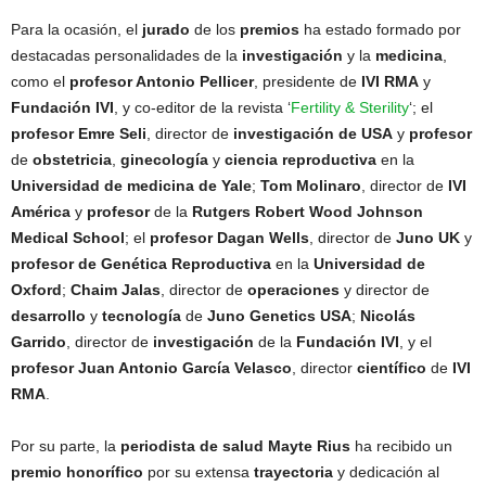
Para la ocasión, el
jurado
de los
premios
ha estado formado por
destacadas personalidades de la
investigación
y la
medicina
,
como el
profesor Antonio Pellicer
, presidente de
IVI RMA
y
Fundación IVI
, y co-editor de la revista ‘
Fertility & Sterility
‘; el
profesor Emre Seli
, director de
investigación de USA
y
profesor
de
obstetricia
,
ginecología
y
ciencia reproductiva
en la
Universidad de medicina de Yale
;
Tom Molinaro
, director de
IVI
América
y
profesor
de la
Rutgers Robert Wood Johnson
Medical School
; el
profesor Dagan Wells
, director de
Juno UK
y
profesor de Genética Reproductiva
en la
Universidad de
Oxford
;
Chaim Jalas
, director de
operaciones
y director de
desarrollo
y
tecnología
de
Juno Genetics USA
;
Nicolás
Garrido
, director de
investigación
de la
Fundación IVI
, y el
profesor Juan Antonio García Velasco
, director
científico
de
IVI
RMA
.
Por su parte, la
periodista de salud Mayte Rius
ha recibido un
premio honorífico
por su extensa
trayectoria
y dedicación al