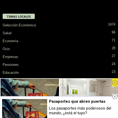
TEMAS LOCALES
1474
Selección Económica
96
Salud
71
Economía
28
Ocio
27
Empresas
24
Pensiones
23
Educación
Privacidad
Cookies
Publicidad en SiendoMayor
Sobre Nosotros
Pasaportes que abren puertas
© COPYRIGHT. Todos los derechos reservados.
Los pasaportes más poderosos del
mundo, ¿está el tuyo?
Pasaportes que abren puertas
¿Conocías estos 5 consejos?
Los pasaportes más poderosos del
Consejos infalibles para eliminar la ca