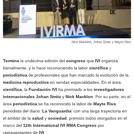
Nick Macklon, Johan Smitz y Mayte Rius
Termina
la undécima edición del
congreso
que
IVI
organiza
bienalmente, y lo hace reconociendo la labor
científica
y
periodística
de profesionales que han marcado la evolución de la
medicina reproductiva
en sendas especialidades. En el área
científica
, la
Fundación IVI
ha premiado a los
investigadores
internacionales
Johan Smitz
y
Nick Macklon
. Por su parte, en el
área
periodística
se ha reconocido la labor de
Mayte Rius
,
periodista del diario ‘
La Vanguardia
‘ con una larga trayectoria en
el ámbito de la
salud
y
sociedad
, premios todos otorgados en el
marco del
11th International IVI RMA Congress
por
representantes de
IVI
.