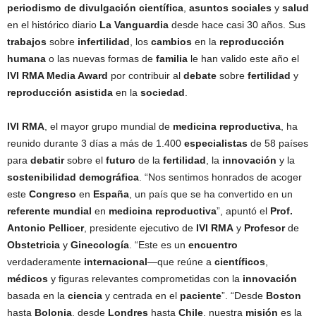
periodismo de divulgación científica
,
asuntos sociales
y
salud
en el histórico diario
La Vanguardia
desde hace casi 30 años. Sus
trabajos
sobre
infertilidad
, los
cambios
en la
reproducción
humana
o las nuevas formas de
familia
le han valido este año el
IVI RMA Media Award
por contribuir al
debate
sobre
fertilidad
y
reproducción asistida
en la
sociedad
.
IVI RMA
, el mayor grupo mundial de
medicina reproductiva
, ha
reunido durante 3 días a más de 1.400
especialistas
de 58 países
para
debatir
sobre el
futuro
de la
fertilidad
, la
innovación
y la
sostenibilidad demográfica
. “Nos sentimos honrados de acoger
este
Congreso
en
España
, un país que se ha convertido en un
referente mundial
en
medicina reproductiva
”, apuntó el
Prof.
Antonio Pellicer
, presidente ejecutivo de
IVI RMA
y
Profesor
de
Obstetricia
y
Ginecología
. “Este es un
encuentro
verdaderamente
internacional
—que reúne a
científicos
,
médicos
y figuras relevantes comprometidas con la
innovación
basada en la
ciencia
y centrada en el
paciente
”. “Desde
Boston
hasta
Bolonia
, desde
Londres
hasta
Chile
, nuestra
misión
es la