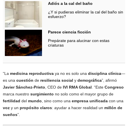
Adiós a la cal del baño
¿Y si pudieras eliminar la cal del baño sin
esfuerzo?
Parece ciencia ficción
Prepárate para alucinar con estas
criaturas
“La
medicina reproductiva
ya no es solo una
disciplina clínica
—
es una
cuestión
de
resiliencia social
y
demográfica
”, afirmó
Javier Sánchez-Prieto
, CEO de
IVI RMA Global
. “Este
Congreso
marca nuestro
surgimiento
no solo como el mayor grupo de
fertilidad
del
mundo
, sino como una
empresa unificada
con una
voz
y un
propósito claros
: ayudar a hacer realidad un
millón de
sueños
”.