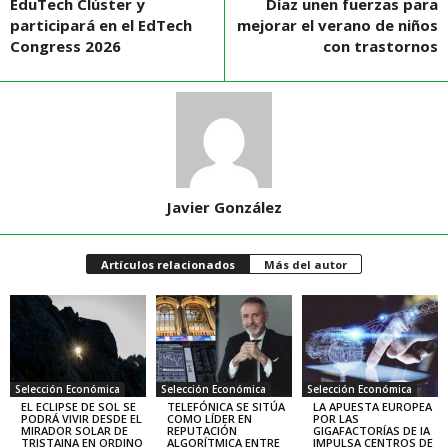
EduTech Clúster y
Díaz unen fuerzas para
participará en el EdTech
mejorar el verano de niños
Congress 2026
con trastornos
Javier González
Artículos relacionados
Más del autor
Selección Económica
Selección Económica
Selección Económica
EL ECLIPSE DE SOL SE
TELEFÓNICA SE SITÚA
LA APUESTA EUROPEA
PODRÁ VIVIR DESDE EL
COMO LÍDER EN
POR LAS
MIRADOR SOLAR DE
REPUTACIÓN
GIGAFACTORÍAS DE IA
TRISTAINA EN ORDINO
ALGORÍTMICA ENTRE
IMPULSA CENTROS DE