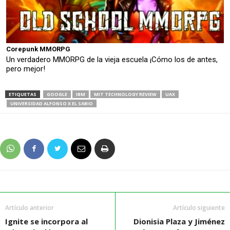
Corepunk MMORPG
Un verdadero MMORPG de la vieja escuela ¡Cómo los de antes,
pero mejor!
ETIQUETAS
GOOGLE
IBM
MIT TECHNOLOGY REVIEW
UAX
UNIVERSIDAD ALFONSO X EL SABIO
Artículo anterior
Artículo siguiente
Ignite se incorpora al
Dionisia Plaza y Jiménez