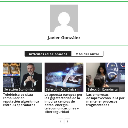
Javier González
Artículos relacionados
Más del autor
Selección Económica
Selección Económica
Selección Económica
Telefónica se sitúa
La apuesta europea por
Las empresas
como líder en
las gigafactorías de IA
desaprovechan la IA por
reputación algorítmica
impulsa centros de
mantener procesos
entre 23 operadores
datos, energía,
fragmentados
telecomunicaciones y
ciberseguridad