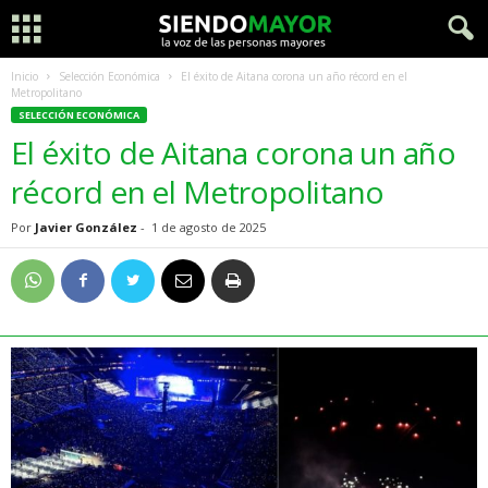
Inicio
Selección Económica
El éxito de Aitana corona un año récord en el
Metropolitano
SELECCIÓN ECONÓMICA
El éxito de Aitana corona un año
récord en el Metropolitano
Por
Javier González
-
1 de agosto de 2025