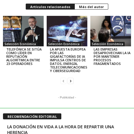
Artículos relacionados
Más del autor
Selección Económica
Selección Económica
Selección Económica
TELEFÓNICA SE SITÚA
LA APUESTA EUROPEA
LAS EMPRESAS
COMO LÍDER EN
POR LAS
DESAPROVECHAN LA IA
REPUTACIÓN
GIGAFACTORÍAS DE IA
POR MANTENER
ALGORÍTMICA ENTRE
IMPULSA CENTROS DE
PROCESOS
23 OPERADORES
DATOS, ENERGÍA,
FRAGMENTADOS
TELECOMUNICACIONES
Y CIBERSEGURIDAD
- Publicidad -
RECOMENDACIÓN EDITORIAL
LA DONACIÓN EN VIDA A LA HORA DE REPARTIR UNA
HERENCIA