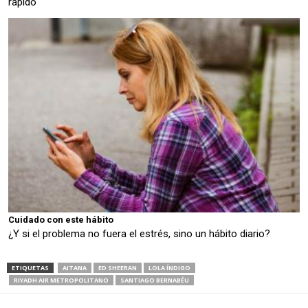
rápido
Cuidado con este hábito
¿Y si el problema no fuera el estrés, sino un hábito diario?
ETIQUETAS
AITANA
ED SHEERAN
LOLA ÍNDIGO
RIYADH AIR METROPOLITANO
SANTIAGO BERNABÉU