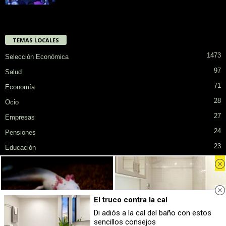
TEMAS LOCALES
1473
Selección Económica
97
Salud
71
Economía
28
Ocio
27
Empresas
24
Pensiones
23
Educación
Privacidad
Cookies
Publicidad en SiendoMayor
Sobre Nosotros
El truco contra la cal
© COPYRIGHT. Todos los derechos reservados.
Di adiós a la cal del baño con estos
sencillos consejos
Parece ciencia ficción
Adiós a la cal del baño