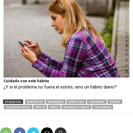
Cuidado con este hábito
¿Y si el problema no fuera el estrés, sino un hábito diario?
ETIQUETAS
BANKINTER
BERENBERG
BERNSTEIN
CAIXABANK
ESPAÑA
GOLDMAN SACHS
IBEX 35
INDRA
MORGAN STANLEY
SANTANDER