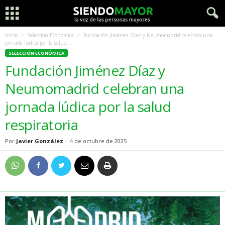
Inicio
Selección Económica
Fundación Jiménez Díaz y Neumomadrid celebran una
jornada lúdica por la salud...
SELECCIÓN ECONÓMICA
Fundación Jiménez Díaz y
Neumomadrid celebran una
jornada lúdica por la salud
respiratoria
Por
Javier González
-
4 de octubre de 2025