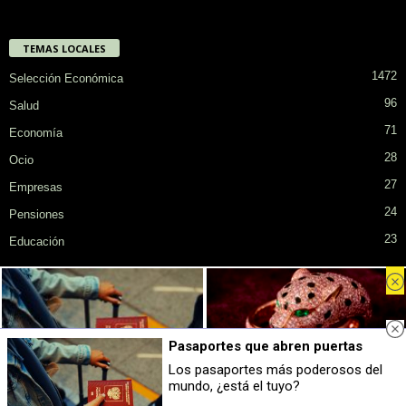
TEMAS LOCALES
1472
Selección Económica
96
Salud
71
Economía
28
Ocio
27
Empresas
24
Pensiones
23
Educación
Privacidad
Cookies
Publicidad en SiendoMayor
Sobre Nosotros
Pasaportes que abren puertas
© COPYRIGHT. Todos los derechos reservados.
Los pasaportes más poderosos del
mundo, ¿está el tuyo?
Pasaportes que abren puertas
Lujo con carácter
Los pasaportes más poderosos del
Una joya para mujeres que no piden