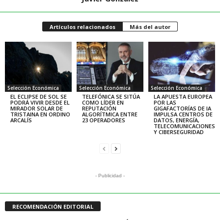
Artículos relacionados
Más del autor
Selección Económica
Selección Económica
Selección Económica
EL ECLIPSE DE SOL SE
TELEFÓNICA SE SITÚA
LA APUESTA EUROPEA
PODRÁ VIVIR DESDE EL
COMO LÍDER EN
POR LAS
MIRADOR SOLAR DE
REPUTACIÓN
GIGAFACTORÍAS DE IA
TRISTAINA EN ORDINO
ALGORÍTMICA ENTRE
IMPULSA CENTROS DE
ARCALÍS
23 OPERADORES
DATOS, ENERGÍA,
TELECOMUNICACIONES
Y CIBERSEGURIDAD
- Publicidad -
RECOMENDACIÓN EDITORIAL