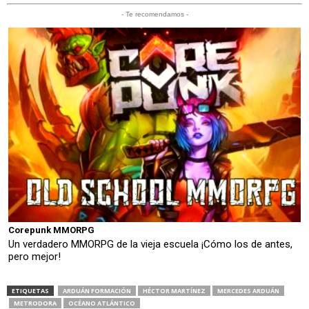
- Te recomendamos -
Corepunk MMORPG
Un verdadero MMORPG de la vieja escuela ¡Cómo los de antes,
pero mejor!
ETIQUETAS
ARDUÁN FORMACIÓN
HÉCTOR MARTÍNEZ
MERCEDES ARDUÁN
METRODORA
OCÉANO ATLÁNTICO