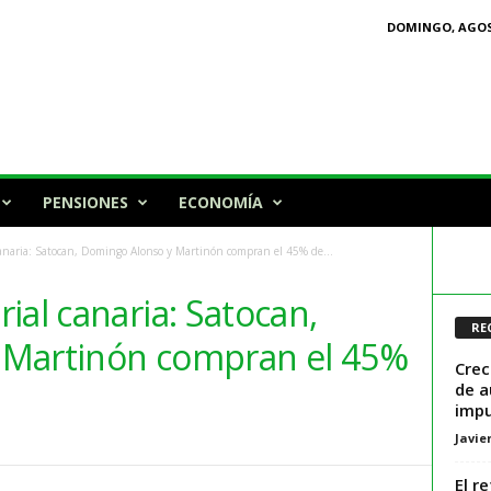
DOMINGO, AGOST
PENSIONES
ECONOMÍA
canaria: Satocan, Domingo Alonso y Martinón compran el 45% de...
ial canaria: Satocan,
RE
 Martinón compran el 45%
Crec
de a
impu
Javie
El r