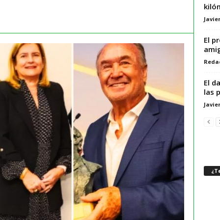
kiló
Javie
El p
amig
Reda
El d
las 
Javie
¿Te