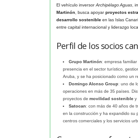
El vehículo inversor
Archipélago Aguas
, 
Martinón
, busca apoyar
proyectos estr
desarrollo sostenible
en las Islas Canar
entre capital internacional y liderazgo loc
Perfil de los socios ca
Grupo Martinón
: empresa familia
presencia en el sector turístico, ges
Aruba, y se ha posicionado como un ref
Domingo Alonso Group
: uno de 
operaciones en más de 35 países. Dist
proyectos de
movilidad sostenible
y 
Satocan
: con más de 40 años de tra
en la construcción y ha expandido su p
centros comerciales y los servicios ur