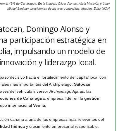
n el 45% de Canaragua. En la imagen, Oliver Alonso, Alicia Martinón y Juan
Miguel Sanjuan, presidentes de las tres compañías. Imagen: EditorialON
Satocan, Domingo Alonso y
a participación estratégica en
olia, impulsando un modelo de
 innovación y liderazgo local.
aso decisivo hacia el fortalecimiento del capital local con
iales más importantes del Archipiélago:
Satocan
,
través del vehículo inversor
Archipélago Aguas
, las
acciones de Canaragua
, empresa líder en la
gestión
rupo internacional
Veolia
.
ección canaria a una de las empresas más relevantes del
lidad hídrica
y crecimiento empresarial responsable.