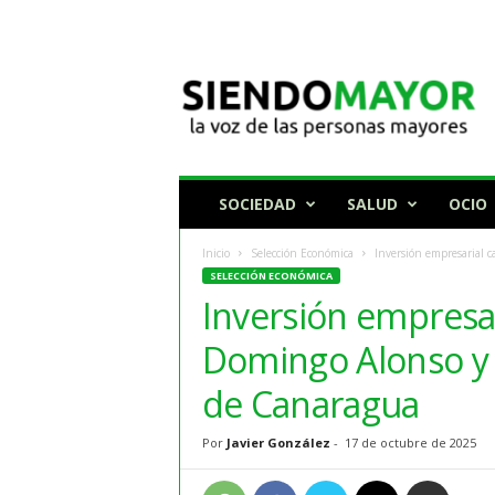
N
o
t
i
c
i
a
SOCIEDAD
SALUD
OCIO
s
p
Inicio
Selección Económica
Inversión empresarial 
a
SELECCIÓN ECONÓMICA
r
Inversión empresar
a
p
Domingo Alonso y
e
r
de Canaragua
s
o
Por
Javier González
-
17 de octubre de 2025
n
a
s