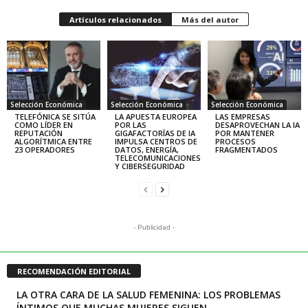
Artículos relacionados
Más del autor
Selección Económica
Selección Económica
Selección Económica
TELEFÓNICA SE SITÚA
LA APUESTA EUROPEA
LAS EMPRESAS
COMO LÍDER EN
POR LAS
DESAPROVECHAN LA IA
REPUTACIÓN
GIGAFACTORÍAS DE IA
POR MANTENER
ALGORÍTMICA ENTRE
IMPULSA CENTROS DE
PROCESOS
23 OPERADORES
DATOS, ENERGÍA,
FRAGMENTADOS
TELECOMUNICACIONES
Y CIBERSEGURIDAD
- Publicidad -
RECOMENDACIÓN EDITORIAL
LA OTRA CARA DE LA SALUD FEMENINA: LOS PROBLEMAS
ÍNTIMOS QUE MUCHAS MUJERES SIGUEN...