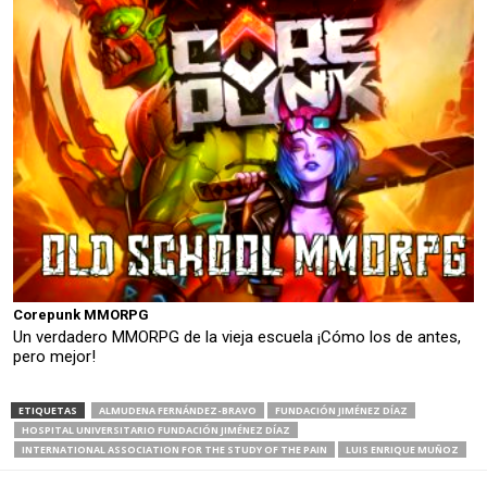
Corepunk MMORPG
Un verdadero MMORPG de la vieja escuela ¡Cómo los de antes,
pero mejor!
ETIQUETAS
ALMUDENA FERNÁNDEZ-BRAVO
FUNDACIÓN JIMÉNEZ DÍAZ
HOSPITAL UNIVERSITARIO FUNDACIÓN JIMÉNEZ DÍAZ
INTERNATIONAL ASSOCIATION FOR THE STUDY OF THE PAIN
LUIS ENRIQUE MUÑOZ