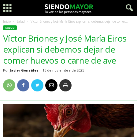
Inicio
Salud
Víctor Briones y José María Eiros explican si debemos dejar de comer...
SALUD
Víctor Briones y José María Eiros
explican si debemos dejar de
comer huevos o carne de ave
Por
Javier González
-
15 de noviembre de 2025