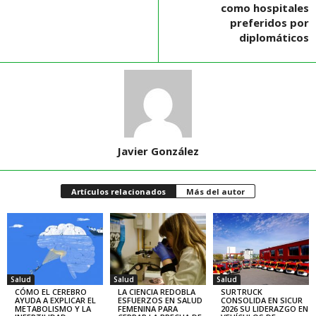
como hospitales
preferidos por
diplomáticos
Javier González
Artículos relacionados
Más del autor
Salud
Salud
Salud
CÓMO EL CEREBRO
LA CIENCIA REDOBLA
SURTRUCK
AYUDA A EXPLICAR EL
ESFUERZOS EN SALUD
CONSOLIDA EN SICUR
METABOLISMO Y LA
FEMENINA PARA
2026 SU LIDERAZGO EN