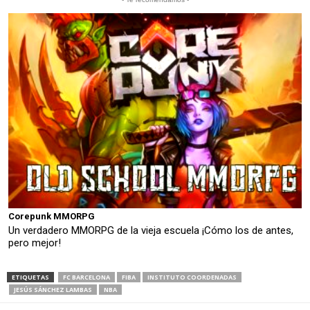
Corepunk MMORPG
Un verdadero MMORPG de la vieja escuela ¡Cómo los de antes,
pero mejor!
ETIQUETAS
FC BARCELONA
FIBA
INSTITUTO COORDENADAS
JESÚS SÁNCHEZ LAMBAS
NBA