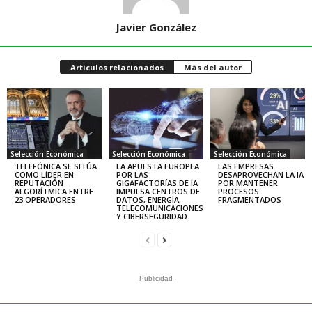
Javier González
Artículos relacionados
Más del autor
Selección Económica
Selección Económica
Selección Económica
TELEFÓNICA SE SITÚA
LA APUESTA EUROPEA
LAS EMPRESAS
COMO LÍDER EN
POR LAS
DESAPROVECHAN LA IA
REPUTACIÓN
GIGAFACTORÍAS DE IA
POR MANTENER
ALGORÍTMICA ENTRE
IMPULSA CENTROS DE
PROCESOS
23 OPERADORES
DATOS, ENERGÍA,
FRAGMENTADOS
TELECOMUNICACIONES
Y CIBERSEGURIDAD
- Publicidad -