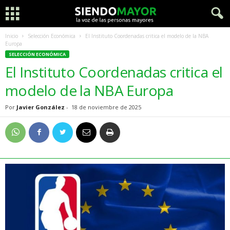
Inicio
Selección Económica
El Instituto Coordenadas critica el modelo de la NBA
Europa
SELECCIÓN ECONÓMICA
El Instituto Coordenadas critica el
modelo de la NBA Europa
Por
Javier González
-
18 de noviembre de 2025