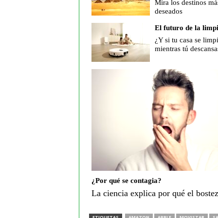
Mira los destinos má
deseados
El futuro de la limp
¿Y si tu casa se limp
mientras tú descansa
¿Por qué se contagia?
La ciencia explica por qué el boste
ETIQUETAS
AMAZON
APPLE
MOVISTAR
S