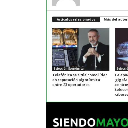
Artículos relacionados
Más del autor
Selección Económica
Selecci
Telefónica se sitúa como líder
La apu
en reputación algorítmica
gigafa
entre 23 operadores
centros
teleco
cibers