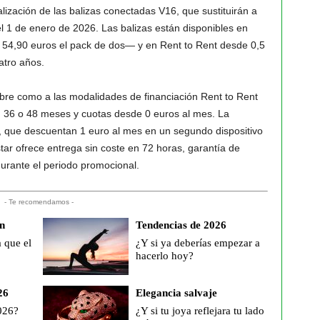
ización de las balizas conectadas V16, que sustituirán a
el 1 de enero de 2026. Las balizas están disponibles en
 54,90 euros el pack de dos— y en Rent to Rent desde 0,5
atro años.
libre como a las modalidades de financiación Rent to Rent
4, 36 o 48 meses y cuotas desde 0 euros al mes. La
que descuentan 1 euro al mes en un segundo dispositivo
star ofrece entrega sin coste en 72 horas, garantía de
durante el periodo promocional.
- Te recomendamos -
n
Tendencias de 2026
 que el
¿Y si ya deberías empezar a
hacerlo hoy?
26
Elegancia salvaje
026?
¿Y si tu joya reflejara tu lado