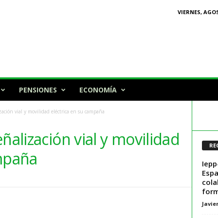
VIERNES, AGOS
PENSIONES
ECONOMÍA
zación vial y movilidad eléctrica en su campaña
ñalización vial y movilidad
RE
ampaña
Iepp
Espa
cola
form
Javie