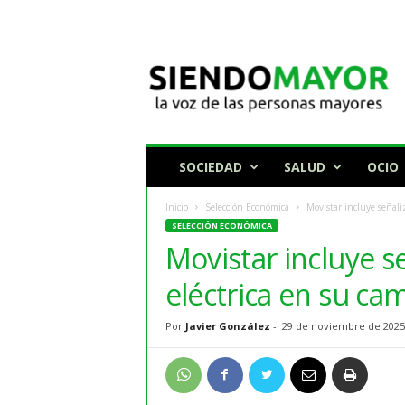
N
o
t
i
c
i
a
SOCIEDAD
SALUD
OCIO
s
p
Inicio
Selección Económica
Movistar incluye señali
a
SELECCIÓN ECONÓMICA
r
Movistar incluye se
a
p
eléctrica en su c
e
r
Por
Javier González
-
29 de noviembre de 2025
s
o
n
a
s