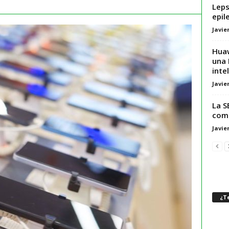
Leps
epil
Javie
Huaw
una 
inte
Javie
La SE
como
Javie
¿Te