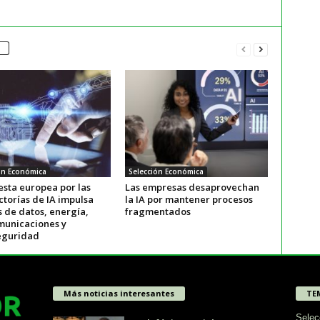
ón Económica
Selección Económica
esta europea por las
Las empresas desaprovechan
ctorías de IA impulsa
la IA por mantener procesos
 de datos, energía,
fragmentados
municaciones y
eguridad
Más noticias interesantes
TE
Selec