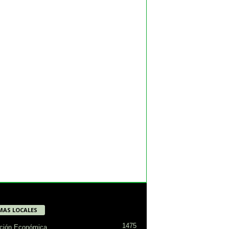
MAS LOCALES
1475
ción Económica