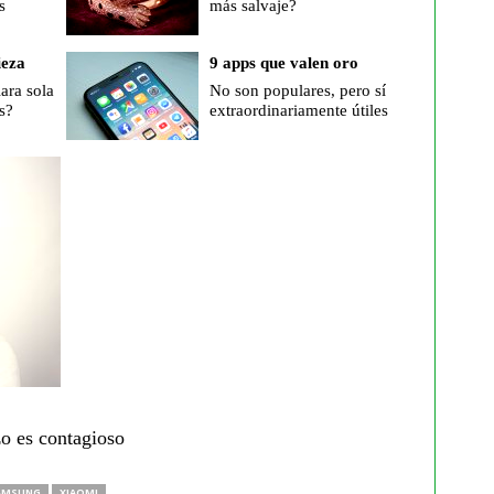
s
más salvaje?
ieza
9 apps que valen oro
iara sola
No son populares, pero sí
s?
extraordinariamente útiles
zo es contagioso
AMSUNG
XIAOMI