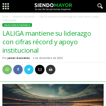
Inicio
Selección Económica
LALIGA mantiene su liderazgo con cifras récord y apoyo
institucional
SELECCIÓN ECONÓMICA
LALIGA mantiene su liderazgo
con cifras récord y apoyo
institucional
Por
Javier González
-
2 de diciembre de 2025