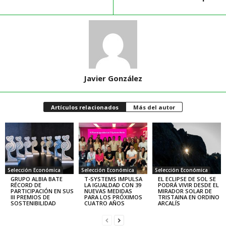
Javier González
Artículos relacionados
Más del autor
Selección Económica
Selección Económica
Selección Económica
GRUPO ALBIA BATE
T-SYSTEMS IMPULSA
EL ECLIPSE DE SOL SE
RÉCORD DE
LA IGUALDAD CON 39
PODRÁ VIVIR DESDE EL
PARTICIPACIÓN EN SUS
NUEVAS MEDIDAS
MIRADOR SOLAR DE
III PREMIOS DE
PARA LOS PRÓXIMOS
TRISTAINA EN ORDINO
SOSTENIBILIDAD
CUATRO AÑOS
ARCALÍS