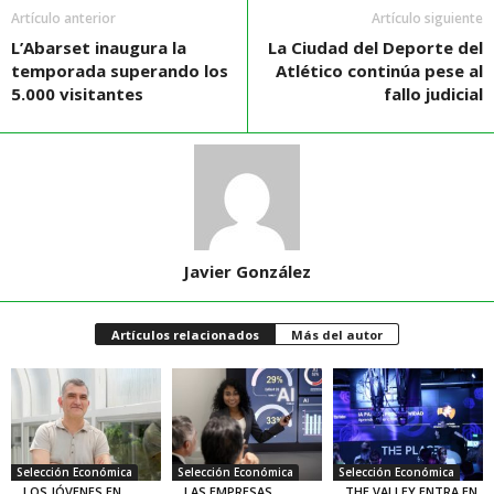
Artículo anterior
Artículo siguiente
L’Abarset inaugura la
La Ciudad del Deporte del
temporada superando los
Atlético continúa pese al
5.000 visitantes
fallo judicial
Javier González
Artículos relacionados
Más del autor
Selección Económica
Selección Económica
Selección Económica
LOS JÓVENES EN
LAS EMPRESAS
THE VALLEY ENTRA EN