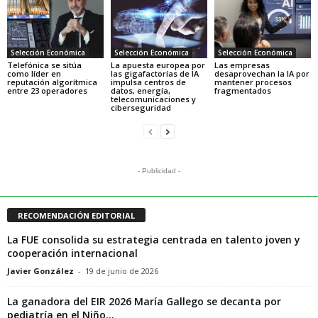
Selección Económica
Selección Económica
Selección Económica
Telefónica se sitúa
La apuesta europea por
Las empresas
como líder en
las gigafactorías de IA
desaprovechan la IA por
reputación algorítmica
impulsa centros de
mantener procesos
entre 23 operadores
datos, energía,
fragmentados
telecomunicaciones y
ciberseguridad
- Publicidad -
RECOMENDACIÓN EDITORIAL
La FUE consolida su estrategia centrada en talento joven y
cooperación internacional
Javier González
-
19 de junio de 2026
La ganadora del EIR 2026 María Gallego se decanta por
pediatría en el Niño...