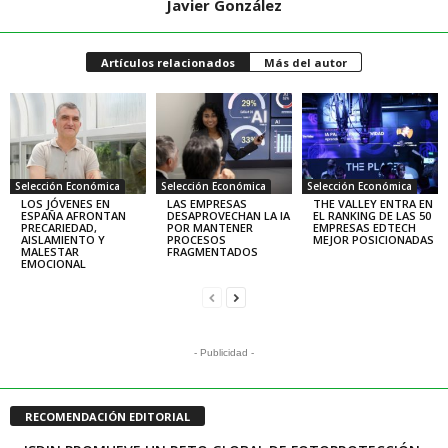
Javier González
Artículos relacionados
Más del autor
Selección Económica
Selección Económica
Selección Económica
LOS JÓVENES EN
LAS EMPRESAS
THE VALLEY ENTRA EN
ESPAÑA AFRONTAN
DESAPROVECHAN LA IA
EL RANKING DE LAS 50
PRECARIEDAD,
POR MANTENER
EMPRESAS EDTECH
AISLAMIENTO Y
PROCESOS
MEJOR POSICIONADAS
MALESTAR
FRAGMENTADOS
EMOCIONAL
- Publicidad -
RECOMENDACIÓN EDITORIAL