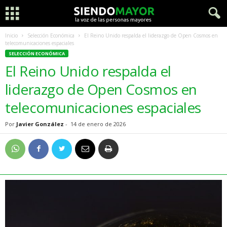
Inicio
Selección Económica
El Reino Unido respalda el liderazgo de Open Cosmos en
telecomunicaciones espaciales
SELECCIÓN ECONÓMICA
El Reino Unido respalda el
liderazgo de Open Cosmos en
telecomunicaciones espaciales
Por
Javier González
-
14 de enero de 2026