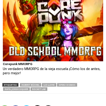
Corepunk MMORPG
Un verdadero MMORPG de la vieja escuela ¡Cómo los de antes,
pero mejor!
ETIQUETAS
HUBERT BÜCHEL
LIZ LLOYD
OPEN COSMOS
RAFEL JORDÀ SIQUIER
ROCKET LAB