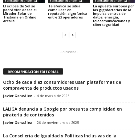
Selección Económica
Selección Económica
Selección Económica
El eclipse de Sol se
Telefónica se sitúa
La apuesta europea por
podrá vivir desde el
como líder en
las gigafactorías de IA
Mirador Solar de
reputación algorítmica
impulsa centros de
Tristaina en Ordino
entre 23 operadores
datos, energía,
Arcalís
telecomunicaciones y
ciberseguridad
- Publicidad -
RECOMENDACIÓN EDITORIAL
Ocho de cada diez consumidores usan plataformas de
compraventa de productos usados
Javier González
-
4 de marzo de 2025
LALIGA denuncia a Google por presunta complicidad en
piratería de contenidos
Javier González
-
26 de noviembre de 2025
La Conselleria de Igualdad y Políticas Inclusivas de la