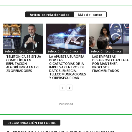
Artículos relacionados
Más del autor
Selección Económica
Selección Económica
Selección Económica
TELEFÓNICA SE SITÚA
LA APUESTA EUROPEA
LAS EMPRESAS
COMO LÍDER EN
POR LAS
DESAPROVECHAN LA IA
REPUTACIÓN
GIGAFACTORÍAS DE IA
POR MANTENER
ALGORÍTMICA ENTRE
IMPULSA CENTROS DE
PROCESOS
23 OPERADORES
DATOS, ENERGÍA,
FRAGMENTADOS
TELECOMUNICACIONES
Y CIBERSEGURIDAD
- Publicidad -
RECOMENDACIÓN EDITORIAL