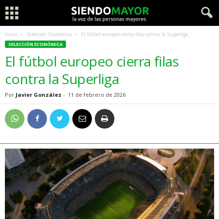
Inicio
Selección Económica
El fútbol europeo cierra filas contra la Superliga
SELECCIÓN ECONÓMICA
El fútbol europeo cierra filas
contra la Superliga
Por
Javier González
-
11 de febrero de 2026