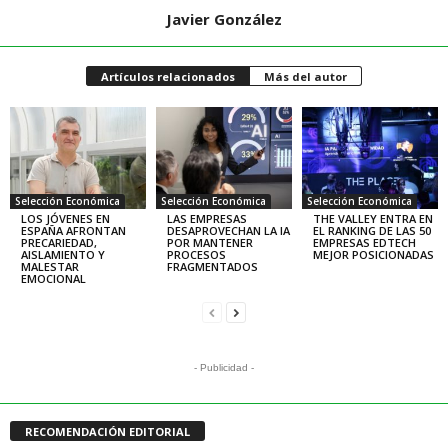
Javier González
Artículos relacionados
Más del autor
Selección Económica
Selección Económica
Selección Económica
LOS JÓVENES EN
LAS EMPRESAS
THE VALLEY ENTRA EN
ESPAÑA AFRONTAN
DESAPROVECHAN LA IA
EL RANKING DE LAS 50
PRECARIEDAD,
POR MANTENER
EMPRESAS EDTECH
AISLAMIENTO Y
PROCESOS
MEJOR POSICIONADAS
MALESTAR
FRAGMENTADOS
EMOCIONAL
- Publicidad -
RECOMENDACIÓN EDITORIAL