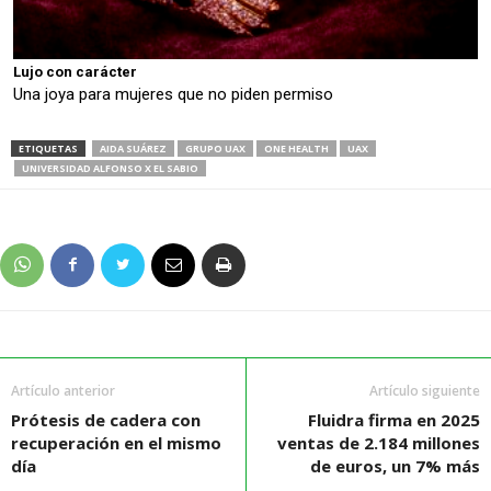
Lujo con carácter
Una joya para mujeres que no piden permiso
ETIQUETAS
AIDA SUÁREZ
GRUPO UAX
ONE HEALTH
UAX
UNIVERSIDAD ALFONSO X EL SABIO
Artículo anterior
Artículo siguiente
Prótesis de cadera con
Fluidra firma en 2025
recuperación en el mismo
ventas de 2.184 millones
día
de euros, un 7% más