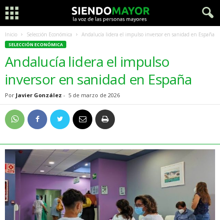
Inicio
Selección Económica
Andalucía lidera el impulso inversor en sanidad en España
SELECCIÓN ECONÓMICA
Andalucía lidera el impulso
inversor en sanidad en España
Por
Javier González
-
5 de marzo de 2026