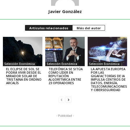
Javier González
Artículos relacionados
Más del autor
Selección Económica
Selección Económica
Selección Económica
EL ECLIPSE DE SOL SE
TELEFÓNICA SE SITÚA
LA APUESTA EUROPEA
PODRÁ VIVIR DESDE EL
COMO LÍDER EN
POR LAS
MIRADOR SOLAR DE
REPUTACIÓN
GIGAFACTORÍAS DE IA
TRISTAINA EN ORDINO
ALGORÍTMICA ENTRE
IMPULSA CENTROS DE
ARCALÍS
23 OPERADORES
DATOS, ENERGÍA,
TELECOMUNICACIONES
Y CIBERSEGURIDAD
- Publicidad -