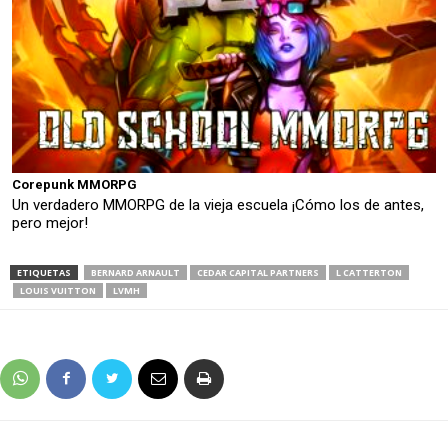
Corepunk MMORPG
Un verdadero MMORPG de la vieja escuela ¡Cómo los de antes,
pero mejor!
ETIQUETAS
BERNARD ARNAULT
CEDAR CAPITAL PARTNERS
L CATTERTON
LOUIS VUITTON
LVMH