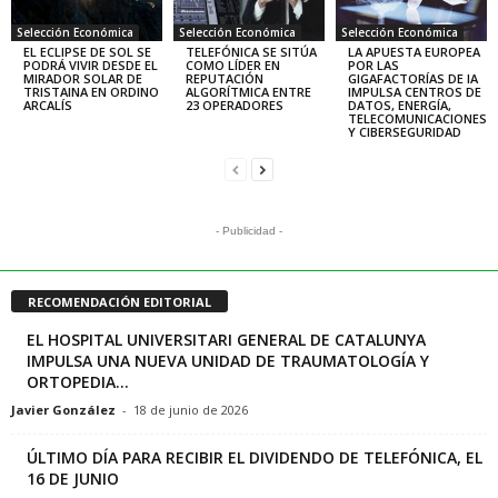
Selección Económica
Selección Económica
Selección Económica
EL ECLIPSE DE SOL SE
TELEFÓNICA SE SITÚA
LA APUESTA EUROPEA
PODRÁ VIVIR DESDE EL
COMO LÍDER EN
POR LAS
MIRADOR SOLAR DE
REPUTACIÓN
GIGAFACTORÍAS DE IA
TRISTAINA EN ORDINO
ALGORÍTMICA ENTRE
IMPULSA CENTROS DE
ARCALÍS
23 OPERADORES
DATOS, ENERGÍA,
TELECOMUNICACIONES
Y CIBERSEGURIDAD
- Publicidad -
RECOMENDACIÓN EDITORIAL
EL HOSPITAL UNIVERSITARI GENERAL DE CATALUNYA
IMPULSA UNA NUEVA UNIDAD DE TRAUMATOLOGÍA Y
ORTOPEDIA...
Javier González
-
18 de junio de 2026
ÚLTIMO DÍA PARA RECIBIR EL DIVIDENDO DE TELEFÓNICA, EL
16 DE JUNIO