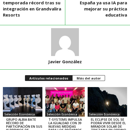
temporada récord tras su
España ya usa IA para
integración en Grandvalira
mejorar su práctica
Resorts
educativa
Javier González
Artículos relacionados
Más del autor
Selección Económica
Selección Económica
Selección Económica
GRUPO ALBIA BATE
T-SYSTEMS IMPULSA
EL ECLIPSE DE SOL SE
RÉCORD DE
LA IGUALDAD CON 39
PODRÁ VIVIR DESDE EL
PARTICIPACIÓN EN SUS
NUEVAS MEDIDAS
MIRADOR SOLAR DE
III PREMIOS DE
PARA LOS PRÓXIMOS
TRISTAINA EN ORDINO