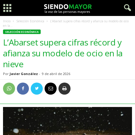
Inicio
Selección Económica
L’Abarset supera cifras récord y afianza su modelo de ocio
en la...
SELECCIÓN ECONÓMICA
L’Abarset supera cifras récord y
afianza su modelo de ocio en la
nieve
Por
Javier González
-
9 de abril de 2026