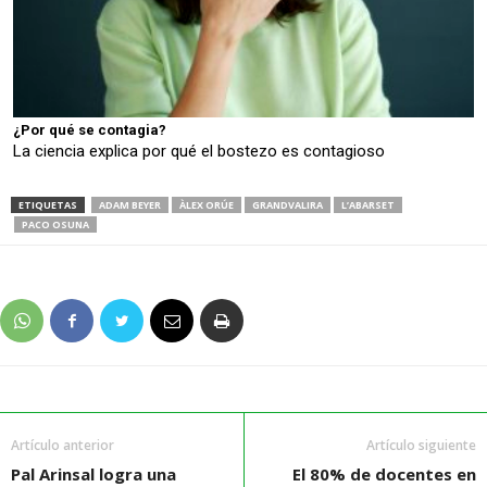
¿Por qué se contagia?
La ciencia explica por qué el bostezo es contagioso
ETIQUETAS
ADAM BEYER
ÀLEX ORÚE
GRANDVALIRA
L’ABARSET
PACO OSUNA
Artículo anterior
Artículo siguiente
Pal Arinsal logra una
El 80% de docentes en