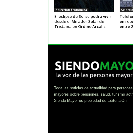
Selección Económica
Selecci
El eclipse de Sol se podrá vivir
Telefón
desde el Mirador Solar de
en rep
Tristaina en Ordino Arcalís
entre 
Toda las noticias de actualidad para personas
mayores sobre pensiones, salud, turismo acti
Siendo Mayor es propiedad de EditorialOn