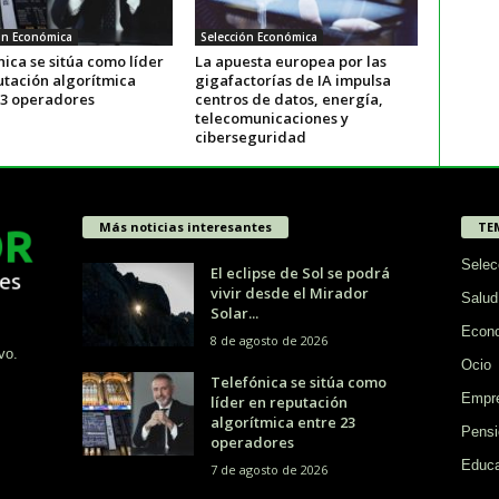
ón Económica
Selección Económica
ica se sitúa como líder
La apuesta europea por las
utación algorítmica
gigafactorías de IA impulsa
23 operadores
centros de datos, energía,
telecomunicaciones y
ciberseguridad
Más noticias interesantes
TE
Selec
El eclipse de Sol se podrá
vivir desde el Mirador
Salud
Solar...
Econ
8 de agosto de 2026
vo.
Ocio
Telefónica se sitúa como
Empr
líder en reputación
algorítmica entre 23
Pensi
operadores
Educa
7 de agosto de 2026