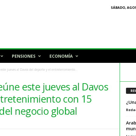
SÁBADO, AGOS
PENSIONES
ECONOMÍA
este jueves al Davos del deporte y el entretenimiento...
eúne este jueves al Davos
RE
ntretenimiento con 15
¿Una
el negocio global
Reda
Arab
mund