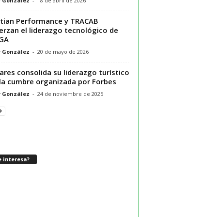
r González
-
18 de abril de 2026
tian Performance y TRACAB
erzan el liderazgo tecnológico de
IGA
r González
-
20 de mayo de 2026
ares consolida su liderazgo turístico
la cumbre organizada por Forbes
r González
-
24 de noviembre de 2025
 interesa?