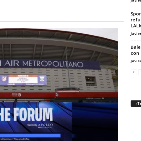
Javie
Spor
refu
LAL
Javie
Bale
con 
Javie
¿Te