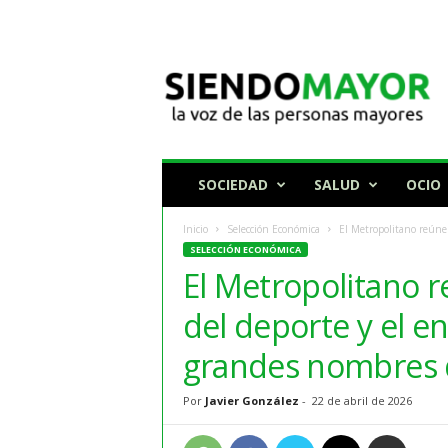
N
o
t
i
c
i
a
SOCIEDAD
SALUD
OCIO
s
p
Inicio
Selección Económica
El Metropolitano reúne 
a
SELECCIÓN ECONÓMICA
r
El Metropolitano r
a
p
del deporte y el e
e
r
grandes nombres d
s
o
Por
Javier González
-
22 de abril de 2026
n
a
s