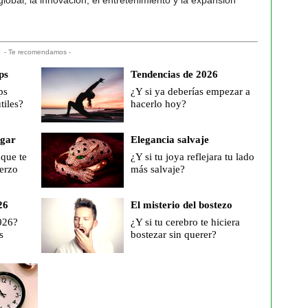
lobal, la innovación, el entretenimiento y la expansión
- Te recomendamos -
ps
Tendencias de 2026
ps
¿Y si ya deberías empezar a
tiles?
hacerlo hoy?
ogar
Elegancia salvaje
 que te
¿Y si tu joya reflejara tu lado
erzo
más salvaje?
26
El misterio del bostezo
026?
¿Y si tu cerebro te hiciera
s
bostezar sin querer?