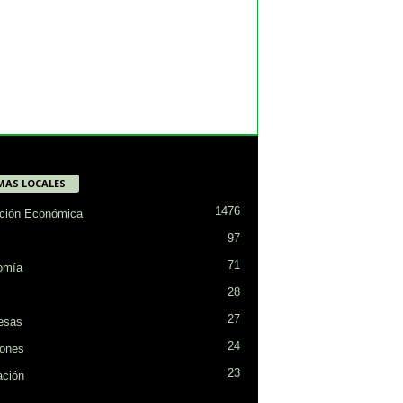
MAS LOCALES
1476
ción Económica
97
71
omía
28
27
esas
24
ones
23
ción