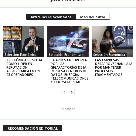
Artículos relacionados
Más del autor
Selección Económica
Selección Económica
Selección Económica
TELEFÓNICA SE SITÚA
LA APUESTA EUROPEA
LAS EMPRESAS
COMO LÍDER EN
POR LAS
DESAPROVECHAN LA IA
REPUTACIÓN
GIGAFACTORÍAS DE IA
POR MANTENER
ALGORÍTMICA ENTRE
IMPULSA CENTROS DE
PROCESOS
23 OPERADORES
DATOS, ENERGÍA,
FRAGMENTADOS
TELECOMUNICACIONES
Y CIBERSEGURIDAD
- Publicidad -
RECOMENDACIÓN EDITORIAL