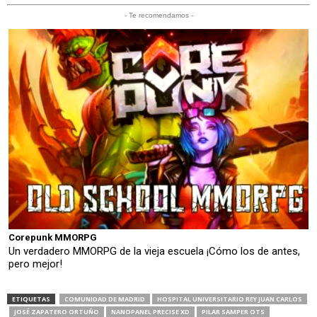
- Te recomendamos -
Corepunk MMORPG
Un verdadero MMORPG de la vieja escuela ¡Cómo los de antes,
pero mejor!
ETIQUETAS
COMUNIDAD DE MADRID
HOSPITAL UNIVERSITARIO REY JUAN CARLOS
JOSÉ ZAPATERO ORTUÑO
NANOPANEL PRECISE XD
PILAR SAMPER OTS