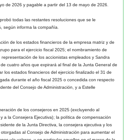
ayo de 2026 y pagable a partir del 13 de mayo de 2026.
aprobó todas las restantes resoluciones que se le
, según informa la compañía.
ación de los estados financieros de la empresa matriz y de
grupo para el ejercicio fiscal 2025; el nombramiento de
 representación de los accionistas empleados y Sandra
de cuatro años que expirará al final de la Junta General de
los estados financieros del ejercicio finalizado el 31 de
gada durante el año fiscal 2025 o concedida con respecto
idente del Consejo de Administración, y a Estelle
uneración de los consejeros en 2025 (excluyendo al
y a la Consejera Ejecutiva); la política de compensación
idente de la Junta Directiva, la consejera ejecutiva y los
s otorgadas al Consejo de Administración para aumentar el
ones y/o valores, y en particular aquellos en el marco de la