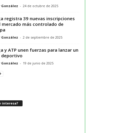
r González
-
24 de octubre de 2025
ga registra 39 nuevas inscripciones
l mercado más controlado de
opa
r González
-
2 de septiembre de 2025
ga y ATP unen fuerzas para lanzar un
 deportivo
r González
-
19 de junio de 2025
 interesa?