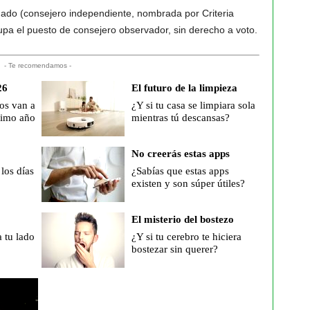
gado (consejero independiente, nombrada por Criteria
upa el puesto de consejero observador, sin derecho a voto.
- Te recomendamos -
26
El futuro de la limpieza
os van a
¿Y si tu casa se limpiara sola
óximo año
mientras tú descansas?
No creerás estas apps
los días
¿Sabías que estas apps
existen y son súper útiles?
El misterio del bostezo
a tu lado
¿Y si tu cerebro te hiciera
bostezar sin querer?