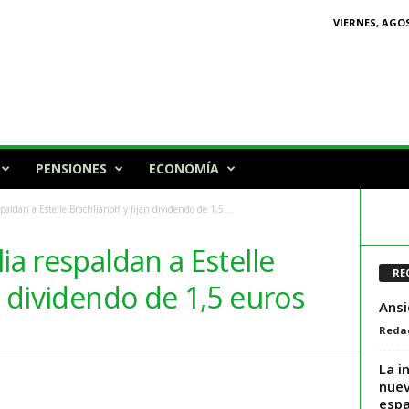
VIERNES, AGOS
PENSIONES
ECONOMÍA
spaldan a Estelle Brachlianoff y fijan dividendo de 1,5...
ia respaldan a Estelle
RE
n dividendo de 1,5 euros
Ansi
Reda
La i
nuev
espa