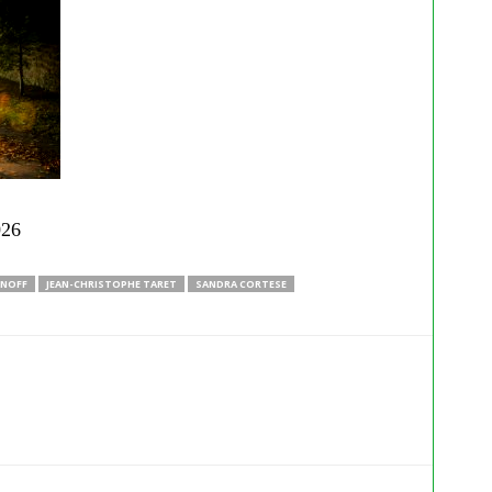
026
ANOFF
JEAN-CHRISTOPHE TARET
SANDRA CORTESE