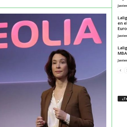
Javie
Lali
en e
Eur
Javie
Lali
MBA
Javie
¿Te