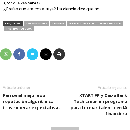
¿Por qué ves caras?
¿Creías que era cosa tuya? La ciencia dice que no
ETIQUETAS
CARMEN FÚNEZ
COFARES
EDUARDO PASTOR
ELVIRA VELASCO
PARTIDO POPULAR
Artículo anterior
Artículo siguiente
Ferrovial mejora su
XTART FP y CaixaBank
reputación algorítmica
Tech crean un programa
tras superar expectativas
para formar talento en IA
financiera