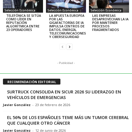
Selección Económica
Selección Económica
Selección Económica
TELEFÓNICA SE SITÚA
LA APUESTA EUROPEA
LAS EMPRESAS
COMO LÍDER EN
POR LAS
DESAPROVECHAN LA IA
REPUTACIÓN
GIGAFACTORÍAS DE IA
POR MANTENER
ALGORÍTMICA ENTRE
IMPULSA CENTROS DE
PROCESOS
23 OPERADORES
DATOS, ENERGÍA,
FRAGMENTADOS
TELECOMUNICACIONES
Y CIBERSEGURIDAD
- Publicidad -
RECOMENDACIÓN EDITORIAL
SURTRUCK CONSOLIDA EN SICUR 2026 SU LIDERAZGO EN
VEHÍCULOS DE EMERGENCIAS
Javier González
-
23 de febrero de 2026
EL 56% DE LOS ESPAÑOLES TEME MÁS UN TUMOR CEREBRAL
QUE CUALQUIER OTRO CÁNCER
Javier González
-
12 de junio de 2026