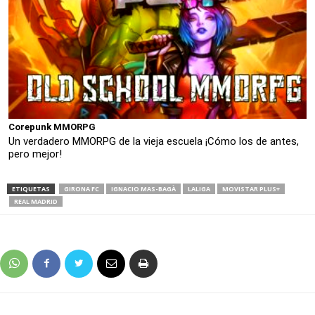
Corepunk MMORPG
Un verdadero MMORPG de la vieja escuela ¡Cómo los de antes,
pero mejor!
ETIQUETAS
GIRONA FC
IGNACIO MAS-BAGÀ
LALIGA
MOVISTAR PLUS+
REAL MADRID