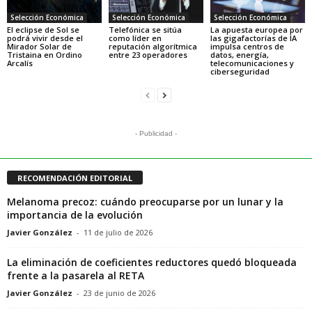
Selección Económica
Selección Económica
Selección Económica
El eclipse de Sol se
Telefónica se sitúa
La apuesta europea por
podrá vivir desde el
como líder en
las gigafactorías de IA
Mirador Solar de
reputación algorítmica
impulsa centros de
Tristaina en Ordino
entre 23 operadores
datos, energía,
Arcalís
telecomunicaciones y
ciberseguridad
- Publicidad -
RECOMENDACIÓN EDITORIAL
Melanoma precoz: cuándo preocuparse por un lunar y la
importancia de la evolución
Javier González
-
11 de julio de 2026
La eliminación de coeficientes reductores quedó bloqueada
frente a la pasarela al RETA
Javier González
-
23 de junio de 2026