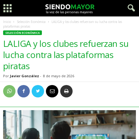
Inicio
Selección Económica
LALIGA y los clubes refuerzan su lucha contra las
plataformas piratas
SELECCIÓN ECONÓMICA
LALIGA y los clubes refuerzan su
lucha contra las plataformas
piratas
Por
Javier González
-
8 de mayo de 2026