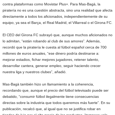
contra plataformas como Movistar Plus+. Para Mas-Bagà, la
piratería no es una cuestión abstracta, sino una realidad que afecta
directamente a todos los aficionados, independientemente de su
equipo, ya sea el Barça, el Real Madrid, el Villarreal o el Girona FC.
El CEO del Girona FC subrayó que, aunque muchos aficionados no
lo admitan, “están robando al club de sus amores”. Además,
recordó que la piratería le cuesta al fútbol español cerca de 700
millones de euros anuales, “ese dinero podría destinarse a:
mejorar estadios, fichar mejores jugadores, retener talento,
desarrollar cantera, generar empleo, seguir haciendo crecer
nuestra liga y nuestros clubes”, añadió.
Mas-Bagà también hizo un llamamiento a la coherencia,
recordando que, aunque el precio del fútbol televisado puede ser
debatido, “consumir fútbol ilegalmente tiene consecuencias
directas sobre la industria que todos queremos más fuerte”. En su
publicación, recalcó que, al igual que no se justifica robar en
tiendas de lujo por el alto precio de los productos, “tampoco vale