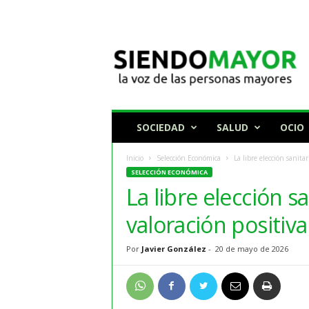
N
o
t
i
c
i
a
SOCIEDAD
SALUD
OCIO
s
p
Inicio
Selección Económica
La libre elección sanita
a
SELECCIÓN ECONÓMICA
r
La libre elección s
a
p
valoración positiv
e
r
Por
Javier González
-
20 de mayo de 2026
s
o
n
a
s