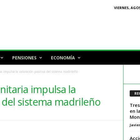
VIERNES, AGOS
PENSIONES
ECONOMÍA
ria impulsa la valoración positiva del sistema madrileño
anitaria impulsa la
RE
a del sistema madrileño
Tres
en l
Mont
Javie
Acci