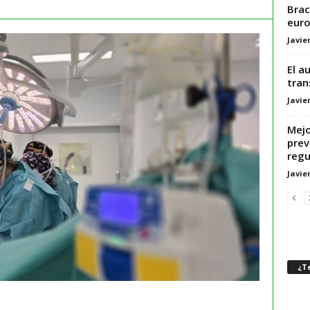
Brac
eur
Javie
El a
tran
Javie
Mejo
prev
regu
Javie
¿Te