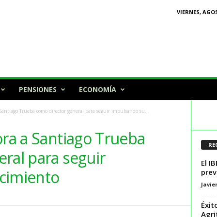
VIERNES, AGOS
PENSIONES
ECONOMÍA
 Santiago Trueba como director general para seguir impulsando su...
ora a Santiago Trueba
RE
ral para seguir
El I
cimiento
prev
Javie
Éxit
Agri