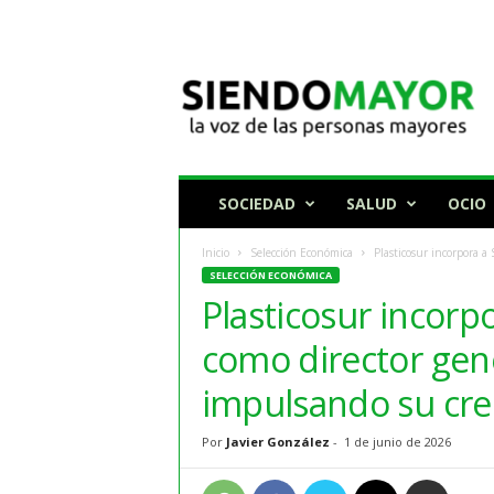
N
o
t
i
c
i
a
SOCIEDAD
SALUD
OCIO
s
p
Inicio
Selección Económica
Plasticosur incorpora a
a
SELECCIÓN ECONÓMICA
r
Plasticosur incorp
a
p
como director gene
e
r
impulsando su cre
s
o
Por
Javier González
-
1 de junio de 2026
n
a
s