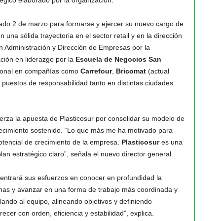
tégico elaborado por la organización.
ado 2 de marzo para formarse y ejercer su nuevo cargo de
una sólida trayectoria en el sector retail y en la dirección
 Administración y Dirección de Empresas por la
ción en liderazgo por la
Escuela de Negocios San
esional en compañías como
Carrefour
,
Bricomat
(actual
uestos de responsabilidad tanto en distintas ciudades
erza la apuesta de Plasticosur por consolidar su modelo de
recimiento sostenido. “Lo que más me ha motivado para
otencial de crecimiento de la empresa.
Plasticosur
es una
an estratégico claro”, señala el nuevo director general.
entrará sus esfuerzos en conocer en profundidad la
ernas y avanzar en una forma de trabajo más coordinada y
lando al equipo, alineando objetivos y definiendo
cer con orden, eficiencia y estabilidad”, explica.