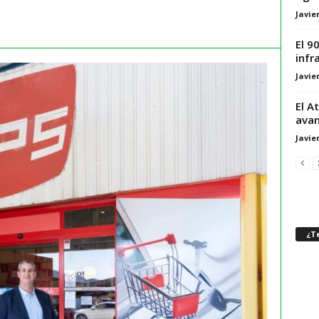
Javie
El 9
infr
Javie
El A
avan
Javie
¿Te