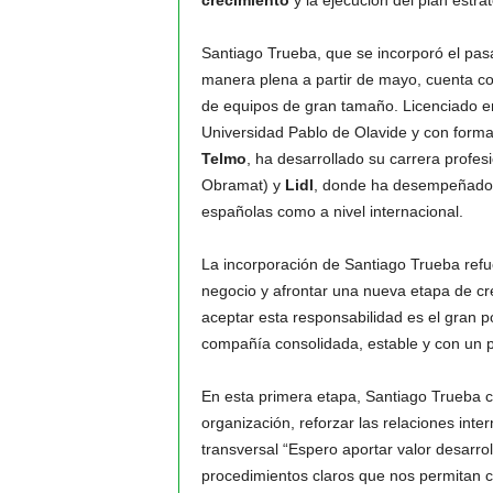
crecimiento
y la ejecución del plan estra
Santiago Trueba, que se incorporó el pas
manera plena a partir de mayo, cuenta con 
de equipos de gran tamaño. Licenciado en
Universidad Pablo de Olavide y con forma
Telmo
, ha desarrollado su carrera prof
Obramat) y
Lidl
, donde ha desempeñado p
españolas como a nivel internacional.
La incorporación de Santiago Trueba refu
negocio y afrontar una nueva etapa de c
aceptar esta responsabilidad es el gran p
compañía consolidada, estable y con un pl
En esta primera etapa, Santiago Trueba c
organización, reforzar las relaciones int
transversal “Espero aportar valor desarrol
procedimientos claros que nos permitan cre