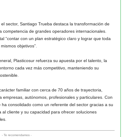
a el sector, Santiago Trueba destaca la transformación de
la competencia de grandes operadores internacionales.
l “contar con un plan estratégico claro y lograr que toda
 mismos objetivos”.
neral, Plasticosur refuerza su apuesta por el talento, la
n entorno cada vez más competitivo, manteniendo su
ostenible.
rácter familiar con cerca de 70 años de trayectoria,
ra empresas, autónomos, profesionales y particulares. Con
e ha consolidado como un referente del sector gracias a su
a al cliente y su capacidad para ofrecer soluciones
les.
- Te recomendamos -