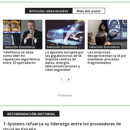
Artículos relacionados
Más del autor
Selección Económica
Selección Económica
Selección Económica
Telefónica se sitúa
La apuesta europea por
Las empresas
como líder en
las gigafactorías de IA
desaprovechan la IA por
reputación algorítmica
impulsa centros de
mantener procesos
entre 23 operadores
datos, energía,
fragmentados
telecomunicaciones y
ciberseguridad
- Publicidad -
RECOMENDACIÓN EDITORIAL
T-Systems refuerza su liderazgo entre los proveedores de
cloud en España