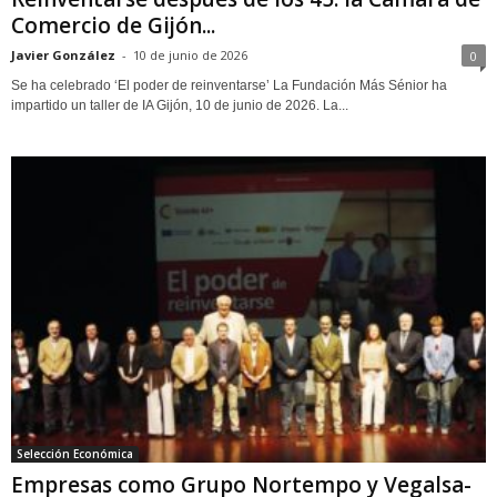
Comercio de Gijón...
Javier González
-
10 de junio de 2026
0
Se ha celebrado ‘El poder de reinventarse’ La Fundación Más Sénior ha
impartido un taller de IA Gijón, 10 de junio de 2026. La...
Selección Económica
Empresas como Grupo Nortempo y Vegalsa-