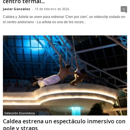
centro termal...
Javier González
-
13 de febrero de 2026
0
Caldea y Julieta se unen para estrenar 'Cien por cien', un videoclip rodado en
el centro andorrano - La artista es una de les voces...
Selección Económica
Caldea estrena un espectáculo inmersivo con
pole y straps