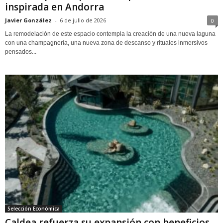
inspirada en Andorra
Javier González
-
6 de julio de 2026
0
La remodelación de este espacio contempla la creación de una nueva laguna
con una champagnería, una nueva zona de descanso y rituales inmersivos
pensados...
Selección Económica
Caldea refuerza su expansión con beneficios